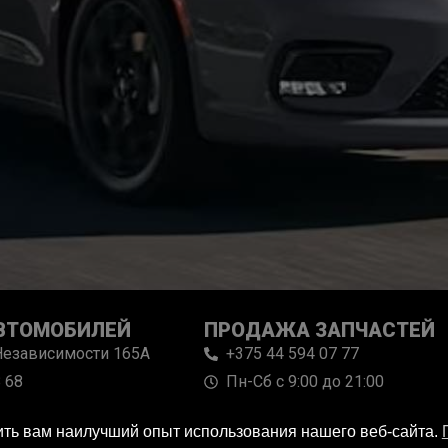
ВТОМОБИЛЕЙ
ПРОДАЖА ЗАПЧАСТЕЙ
 Независимости 165А
+375 44 594 07 77
 68
Пн-Сб с 9:00 до 21:00
 до 18:00 Сб-Вс выходной
чить вам наилучший опыт использования нашего веб-сайта.
Copyright © 2025. Все права защищены.